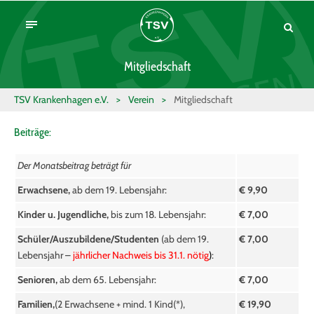
Mitgliedschaft
TSV Krankenhagen e.V.
>
Verein
>
Mitgliedschaft
Beiträge:
Der Monatsbeitrag beträgt für
Erwachsene,
ab dem 19. Lebensjahr:
€ 9,90
Kinder u. Jugendliche,
bis zum 18. Lebensjahr:
€ 7,00
Schüler/Auszubildene/Studenten
(ab dem 19.
€ 7,00
Lebensjahr –
jährlicher Nachweis bis 31.1. nötig
)
:
Senioren,
ab dem 65. Lebensjahr:
€ 7,00
Familien,
(2 Erwachsene + mind. 1 Kind(*),
€ 19,90