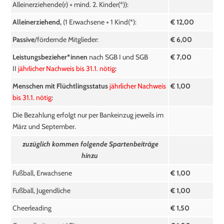
Alleinerziehende(r) + mind. 2. Kinder(*)):
Alleinerziehend,
(1 Erwachsene + 1 Kind(*):
€ 12,00
Passive
/fördernde Mitglieder:
€ 6,00
Leistungsbezieher*innen
nach SGB I und SGB
€ 7,00
II
jährlicher Nachweis bis 31.1. nötig
:
Menschen mit Flüchtlingsstatus
jährlicher Nachweis
€ 1,00
bis 31.1. nötig
:
Die Bezahlung erfolgt nur per Bankeinzug jeweils im
März und September.
zuzüglich kommen folgende Spartenbeiträge
hinzu
Fußball, Erwachsene
€ 1,00
Fußball, Jugendliche
€ 1,00
Cheerleading
€ 1,50