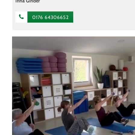
Irina Ginder
0176 64306652